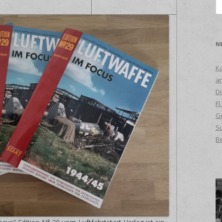
S
na
N
Ka
an
Di
Fl
Ge
S
B