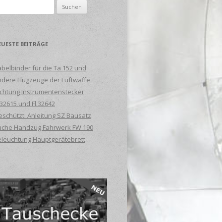
uche
ch:
EUESTE BEITRÄGE
belbinder für die Ta 152 und
dere Flugzeuge der Luftwaffe
chtung Instrumentenstecker
.32615 und Fl.32642
schützt: Anleitung SZ Bausatz
uche Handzug Fahrwerk FW 190
eleuchtung Hauptgerätebrett