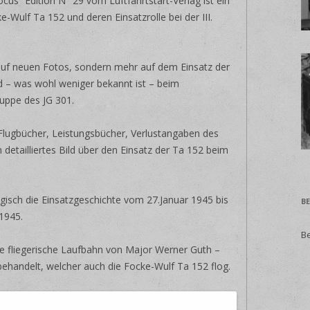
cus“ Edition N° 29 vom Luftfahrtstart-Verlag ist ein
ke-Wulf Ta 152 und deren Einsatzrolle bei der III.
uf neuen Fotos, sondern mehr auf dem Einsatz der
 – was wohl weniger bekannt ist – beim
uppe des JG 301.
Flugbücher, Leistungsbücher, Verlustangaben des
etailliertes Bild über den Einsatz der Ta 152 beim
ogisch die Einsatzgeschichte vom 27.Januar 1945 bis
B
1945.
B
e fliegerische Laufbahn von Major Werner Guth –
ehandelt, welcher auch die Focke-Wulf Ta 152 flog.