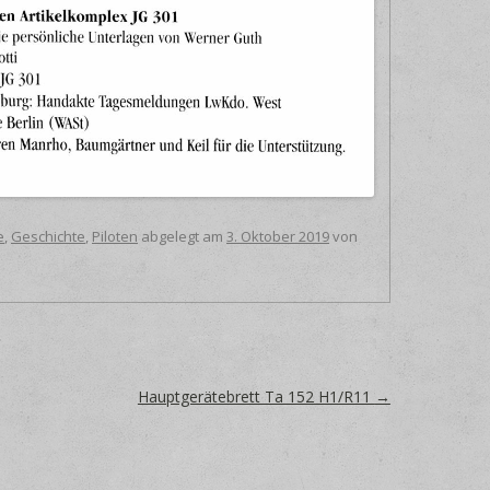
e
,
Geschichte
,
Piloten
abgelegt am
3. Oktober 2019
von
Hauptgerätebrett Ta 152 H1/R11
→