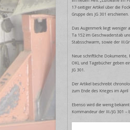
Im neuen Heft „Luftwaffe im Fo
17-seitiger Artikel über die Foc
Gruppe des JG 301 erschienen.
Das Augenmerk liegt weniger a
Ta 152 im Geschwaderstab und
Stabsschwarm, sowie der III.Gr
Neue schriftliche Dokumente, 
OKL und Tagebücher geben ein d
JG 301.
Der Artikel beschreibt chronol
zum Ende des Krieges im April 
Ebenso wird die wenig bekannt
Kommandeur der III./JG 301 – b