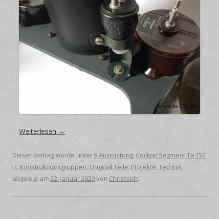
Weiterlesen
→
Dieser Beitrag wurde unter
9 Ausrüstung
,
Cockpit Segment Ta 152
H
,
Konstruktionsgruppen
,
Original Teile
,
Projekte
,
Technik
abgelegt am
22. Januar 2020
von
Christoph
.