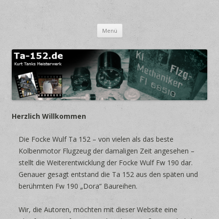
Focke-Wulf TA 152
Kurt Tanks Meisterwerk
Springe zum Inhalt
Menü
Herzlich Willkommen
Die Focke Wulf Ta 152 – von vielen als das beste
Kolbenmotor Flugzeug der damaligen Zeit angesehen –
stellt die Weiterentwicklung der Focke Wulf Fw 190 dar.
Genauer gesagt entstand die Ta 152 aus den späten und
berühmten Fw 190 „Dora“ Baureihen.
Wir, die Autoren, möchten mit dieser Website eine