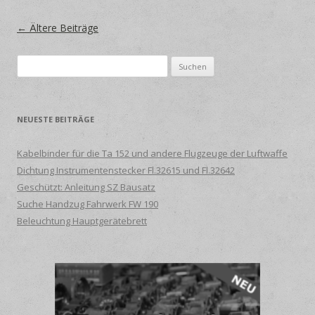
Beitrags-Navigation
←
Ältere Beiträge
Suche
nach:
NEUESTE BEITRÄGE
Kabelbinder für die Ta 152 und andere Flugzeuge der Luftwaffe
Dichtung Instrumentenstecker Fl.32615 und Fl.32642
Geschützt: Anleitung SZ Bausatz
Suche Handzug Fahrwerk FW 190
Beleuchtung Hauptgerätebrett