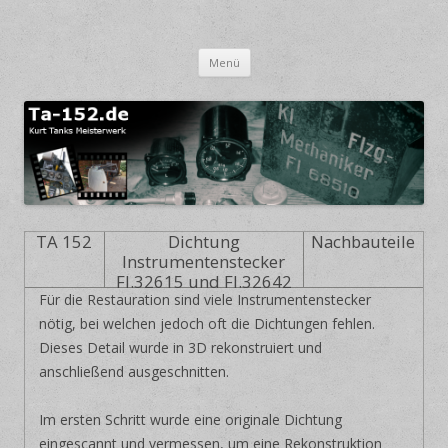
Focke-Wulf TA 152
Kurt Tanks Meisterwerk
Springe zum Inhalt
Menü
TA 152
Dichtung
Nachbauteile
Instrumentenstecker
Fl.32615 und Fl.32642
Für die Restauration sind viele Instrumentenstecker
nötig, bei welchen jedoch oft die Dichtungen fehlen.
Dieses Detail wurde in 3D rekonstruiert und
anschließend ausgeschnitten.
Im ersten Schritt wurde eine originale Dichtung
eingescannt und vermessen, um eine Rekonstruktion