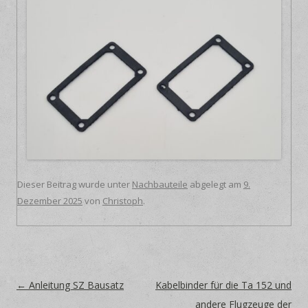
Dieser Beitrag wurde unter
Nachbauteile
abgelegt am
9.
Dezember 2025
von
Christoph
.
Beitrags-Navigation
←
Anleitung SZ Bausatz
Kabelbinder für die Ta 152 und
andere Flugzeuge der