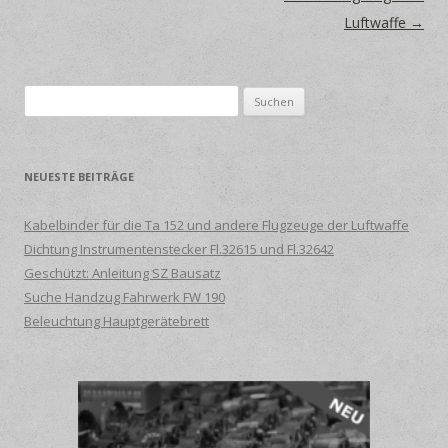
Luftwaffe
→
Suche
nach:
NEUESTE BEITRÄGE
Kabelbinder für die Ta 152 und andere Flugzeuge der Luftwaffe
Dichtung Instrumentenstecker Fl.32615 und Fl.32642
Geschützt: Anleitung SZ Bausatz
Suche Handzug Fahrwerk FW 190
Beleuchtung Hauptgerätebrett