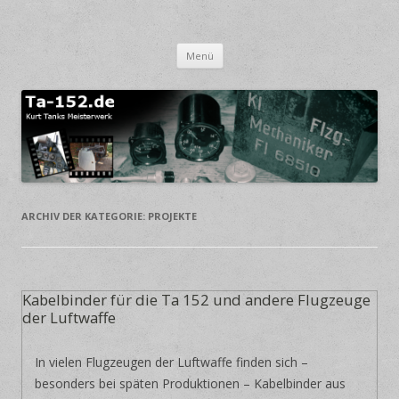
Focke-Wulf TA 152
Kurt Tanks Meisterwerk
Springe zum Inhalt
Menü
ARCHIV DER KATEGORIE:
PROJEKTE
Kabelbinder für die Ta 152 und andere Flugzeuge
der Luftwaffe
In vielen Flugzeugen der Luftwaffe finden sich –
besonders bei späten Produktionen – Kabelbinder aus