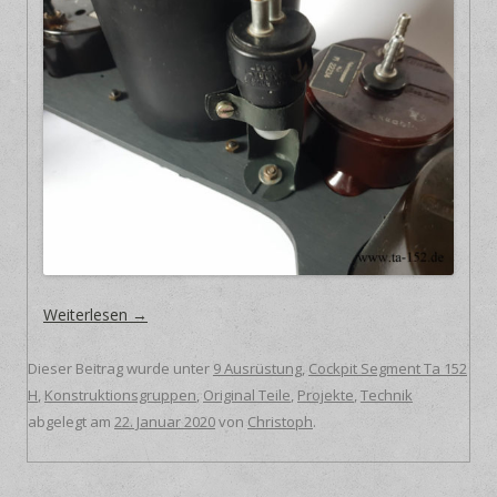
Weiterlesen
→
Dieser Beitrag wurde unter
9 Ausrüstung
,
Cockpit Segment Ta 152
H
,
Konstruktionsgruppen
,
Original Teile
,
Projekte
,
Technik
abgelegt am
22. Januar 2020
von
Christoph
.