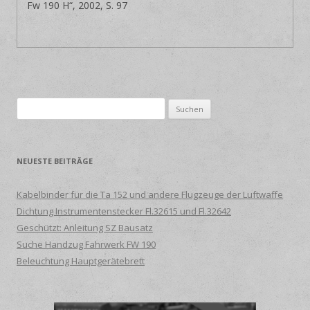
Fw 190 H“, 2002, S. 97
Suche
nach:
NEUESTE BEITRÄGE
Kabelbinder für die Ta 152 und andere Flugzeuge der Luftwaffe
Dichtung Instrumentenstecker Fl.32615 und Fl.32642
Geschützt: Anleitung SZ Bausatz
Suche Handzug Fahrwerk FW 190
Beleuchtung Hauptgerätebrett