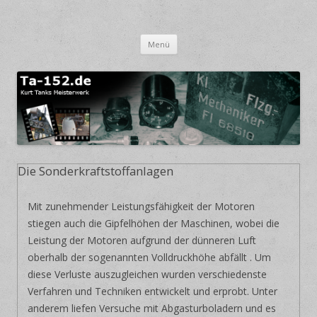
Focke-Wulf TA 152
Kurt Tanks Meisterwerk
Springe zum Inhalt
Menü
Die Sonderkraftstoffanlagen
Mit zunehmender Leistungsfähigkeit der Motoren
stiegen auch die Gipfelhöhen der Maschinen, wobei die
Leistung der Motoren aufgrund der dünneren Luft
oberhalb der sogenannten Volldruckhöhe abfällt . Um
diese Verluste auszugleichen wurden verschiedenste
Verfahren und Techniken entwickelt und erprobt. Unter
anderem liefen Versuche mit Abgasturboladern und es