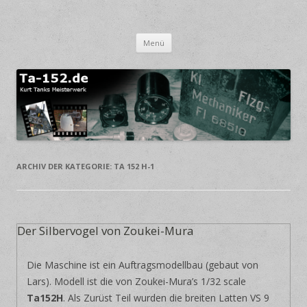
Focke-Wulf TA 152
Kurt Tanks Meisterwerk
Springe zum Inhalt
Menü
ARCHIV DER KATEGORIE:
TA 152 H-1
Der Silbervogel von Zoukei-Mura
Die Maschine ist ein Auftragsmodellbau (gebaut von
Lars). Modell ist die von Zoukei-Mura’s 1/32 scale
Ta152H
. Als Zurüst Teil wurden die breiten Latten VS 9